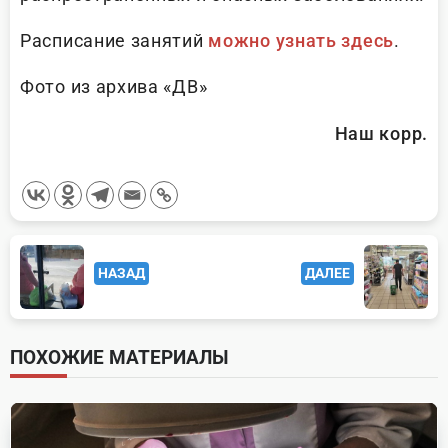
Расписание занятий
можно узнать здесь
.
Фото из архива «ДВ»
Наш корр.
<span
НАЗАД
ДАЛЕЕ
class="nav-
subtitle
screen-
ПОХОЖИЕ МАТЕРИАЛЫ
reader-
text">Page</span>