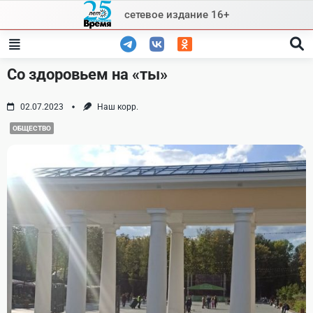
Skip
сетевое издание 16+
to
content
Со здоровьем на «ты»
02.07.2023
Наш корр.
ОБЩЕСТВО