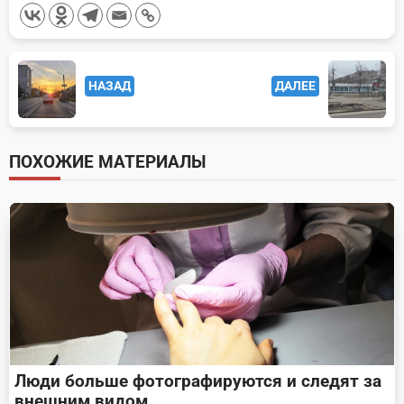
<span
НАЗАД
ДАЛЕЕ
class="nav-
subtitle
screen-
ПОХОЖИЕ МАТЕРИАЛЫ
reader-
text">Page</span>
Люди больше фотографируются и следят за
внешним видом