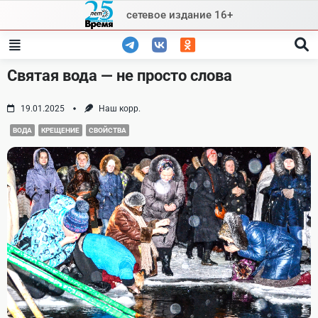
Skip
сетевое издание 16+
to
content
Святая вода — не просто слова
19.01.2025
Наш корр.
ВОДА
КРЕЩЕНИЕ
СВОЙСТВА