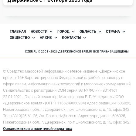
ГЛАВНАЯ
НОВОСТИ
ГОРОД
ОБЛАСТЬ
СТРАНА
ОБЩЕСТВО
АРХИВ
КОНТАКТЫ
DZER.RU © 2008 - 2026 ДЗЕРЖИНСКОЕ ВРЕМЯ. ВСЕ ПРАВА ЗАЩИЩЕНЫ
© Средство массовой информации сетевое издание «Дзержинское
время» 16+ Зарегистрировано Федеральной службой по надзору в
сфере связи, информационных технологий и массовых коммуникаций.
Свидетельство о регистрации СМИ серия Эл № ФС 77 - 80141от
22.01.2021. Главный редактор: Митрофанова Е. Г. Учредитель: ООО
«Дзержинское время» (ОГРН 1165249050284) Адрес редакции: 606025,
Нижегородская обл., г. Дзержинск, пр-т Циолковского, д. 15, офис 342
Тел. (8313)25-61-26, Эл. Почта: dv@dzer.ru Адрес учредителя: 606025,
Нижегородская обл., г. Дзержинск, пр-т Циолковского, д. 15, офис 342.
Ознакомиться с политикой оператора