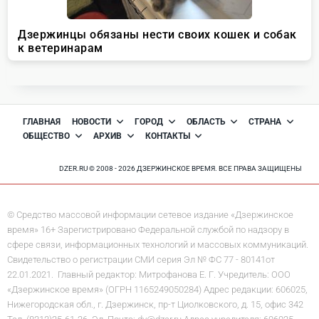
ГЛАВНАЯ
НОВОСТИ
ГОРОД
ОБЛАСТЬ
СТРАНА
ОБЩЕСТВО
АРХИВ
КОНТАКТЫ
DZER.RU © 2008 - 2026 ДЗЕРЖИНСКОЕ ВРЕМЯ. ВСЕ ПРАВА ЗАЩИЩЕНЫ
© Средство массовой информации сетевое издание «Дзержинское
время» 16+ Зарегистрировано Федеральной службой по надзору в
сфере связи, информационных технологий и массовых коммуникаций.
Свидетельство о регистрации СМИ серия Эл № ФС 77 - 80141от
22.01.2021. Главный редактор: Митрофанова Е. Г. Учредитель: ООО
«Дзержинское время» (ОГРН 1165249050284) Адрес редакции: 606025,
Нижегородская обл., г. Дзержинск, пр-т Циолковского, д. 15, офис 342