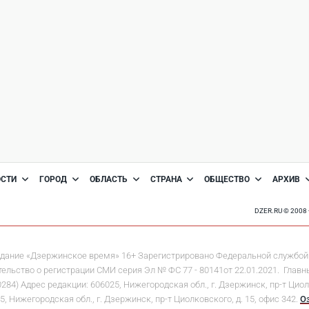
ОСТИ
ГОРОД
ОБЛАСТЬ
СТРАНА
ОБЩЕСТВО
АРХИВ
DZER.RU © 200
дание «Дзержинское время» 16+ Зарегистрировано Федеральной службой 
льство о регистрации СМИ серия Эл № ФС 77 - 80141от 22.01.2021. Главны
 Адрес редакции: 606025, Нижегородская обл., г. Дзержинск, пр-т Циолков
5, Нижегородская обл., г. Дзержинск, пр-т Циолковского, д. 15, офис 342.
О