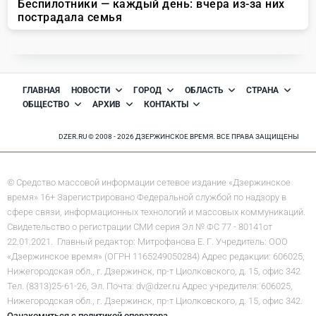
ГЛАВНАЯ
НОВОСТИ
ГОРОД
ОБЛАСТЬ
СТРАНА
ОБЩЕСТВО
АРХИВ
КОНТАКТЫ
DZER.RU © 2008 - 2026 ДЗЕРЖИНСКОЕ ВРЕМЯ. ВСЕ ПРАВА ЗАЩИЩЕНЫ
© Средство массовой информации сетевое издание «Дзержинское
время» 16+ Зарегистрировано Федеральной службой по надзору в
сфере связи, информационных технологий и массовых коммуникаций.
Свидетельство о регистрации СМИ серия Эл № ФС 77 - 80141от
22.01.2021. Главный редактор: Митрофанова Е. Г. Учредитель: ООО
«Дзержинское время» (ОГРН 1165249050284) Адрес редакции: 606025,
Нижегородская обл., г. Дзержинск, пр-т Циолковского, д. 15, офис 342
Тел. (8313)25-61-26, Эл. Почта: dv@dzer.ru Адрес учредителя: 606025,
Нижегородская обл., г. Дзержинск, пр-т Циолковского, д. 15, офис 342.
Ознакомиться с политикой оператора