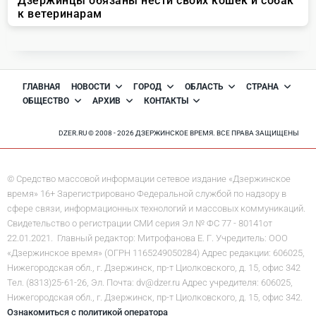
ГЛАВНАЯ
НОВОСТИ
ГОРОД
ОБЛАСТЬ
СТРАНА
ОБЩЕСТВО
АРХИВ
КОНТАКТЫ
DZER.RU © 2008 - 2026 ДЗЕРЖИНСКОЕ ВРЕМЯ. ВСЕ ПРАВА ЗАЩИЩЕНЫ
© Средство массовой информации сетевое издание «Дзержинское
время» 16+ Зарегистрировано Федеральной службой по надзору в
сфере связи, информационных технологий и массовых коммуникаций.
Свидетельство о регистрации СМИ серия Эл № ФС 77 - 80141от
22.01.2021. Главный редактор: Митрофанова Е. Г. Учредитель: ООО
«Дзержинское время» (ОГРН 1165249050284) Адрес редакции: 606025,
Нижегородская обл., г. Дзержинск, пр-т Циолковского, д. 15, офис 342
Тел. (8313)25-61-26, Эл. Почта: dv@dzer.ru Адрес учредителя: 606025,
Нижегородская обл., г. Дзержинск, пр-т Циолковского, д. 15, офис 342.
Ознакомиться с политикой оператора