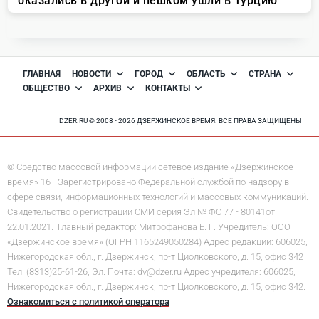
ГЛАВНАЯ
НОВОСТИ
ГОРОД
ОБЛАСТЬ
СТРАНА
ОБЩЕСТВО
АРХИВ
КОНТАКТЫ
DZER.RU © 2008 - 2026 ДЗЕРЖИНСКОЕ ВРЕМЯ. ВСЕ ПРАВА ЗАЩИЩЕНЫ
© Средство массовой информации сетевое издание «Дзержинское
время» 16+ Зарегистрировано Федеральной службой по надзору в
сфере связи, информационных технологий и массовых коммуникаций.
Свидетельство о регистрации СМИ серия Эл № ФС 77 - 80141от
22.01.2021. Главный редактор: Митрофанова Е. Г. Учредитель: ООО
«Дзержинское время» (ОГРН 1165249050284) Адрес редакции: 606025,
Нижегородская обл., г. Дзержинск, пр-т Циолковского, д. 15, офис 342
Тел. (8313)25-61-26, Эл. Почта: dv@dzer.ru Адрес учредителя: 606025,
Нижегородская обл., г. Дзержинск, пр-т Циолковского, д. 15, офис 342.
Ознакомиться с политикой оператора