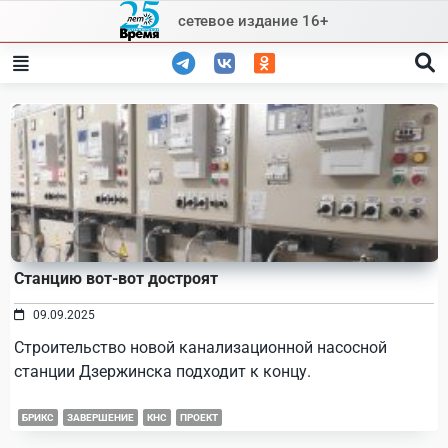
Skip
сетевое издание 16+
to
content
Станцию вот-вот достроят
09.09.2025
Строительство новой канализационной насосной
станции Дзержинска подходит к концу.
БРИКС
ЗАВЕРШЕНИЕ
КНС
ПРОЕКТ