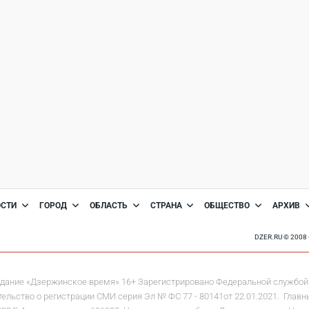
ОСТИ
ГОРОД
ОБЛАСТЬ
СТРАНА
ОБЩЕСТВО
АРХИВ
DZER.RU © 200
дание «Дзержинское время» 16+ Зарегистрировано Федеральной службой 
льство о регистрации СМИ серия Эл № ФС 77 - 80141от 22.01.2021. Главны