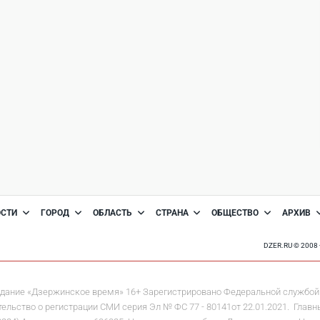
ОСТИ
ГОРОД
ОБЛАСТЬ
СТРАНА
ОБЩЕСТВО
АРХИВ
DZER.RU © 200
дание «Дзержинское время» 16+ Зарегистрировано Федеральной службой 
льство о регистрации СМИ серия Эл № ФС 77 - 80141от 22.01.2021. Главны