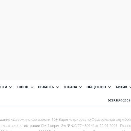
ОСТИ
ГОРОД
ОБЛАСТЬ
СТРАНА
ОБЩЕСТВО
АРХИВ
DZER.RU © 200
дание «Дзержинское время» 16+ Зарегистрировано Федеральной службой 
льство о регистрации СМИ серия Эл № ФС 77 - 80141от 22.01.2021. Главны