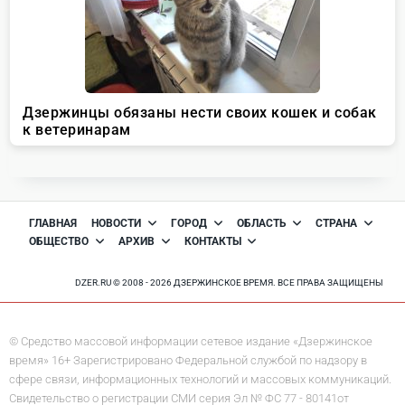
ГЛАВНАЯ
НОВОСТИ
ГОРОД
ОБЛАСТЬ
СТРАНА
ОБЩЕСТВО
АРХИВ
КОНТАКТЫ
DZER.RU © 2008 - 2026 ДЗЕРЖИНСКОЕ ВРЕМЯ. ВСЕ ПРАВА ЗАЩИЩЕНЫ
© Средство массовой информации сетевое издание «Дзержинское
время» 16+ Зарегистрировано Федеральной службой по надзору в
сфере связи, информационных технологий и массовых коммуникаций.
Свидетельство о регистрации СМИ серия Эл № ФС 77 - 80141от