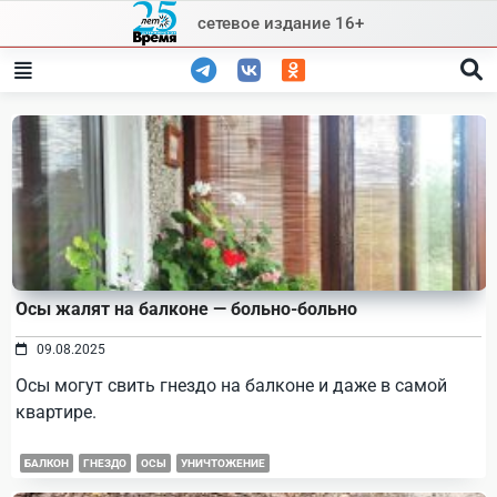
Skip
сетевое издание 16+
to
content
Осы жалят на балконе — больно-больно
09.08.2025
Осы могут свить гнездо на балконе и даже в самой
квартире.
БАЛКОН
ГНЕЗДО
ОСЫ
УНИЧТОЖЕНИЕ