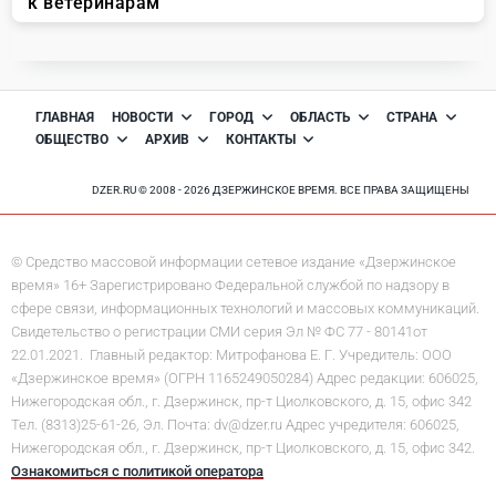
ГЛАВНАЯ
НОВОСТИ
ГОРОД
ОБЛАСТЬ
СТРАНА
ОБЩЕСТВО
АРХИВ
КОНТАКТЫ
DZER.RU © 2008 - 2026 ДЗЕРЖИНСКОЕ ВРЕМЯ. ВСЕ ПРАВА ЗАЩИЩЕНЫ
© Средство массовой информации сетевое издание «Дзержинское
время» 16+ Зарегистрировано Федеральной службой по надзору в
сфере связи, информационных технологий и массовых коммуникаций.
Свидетельство о регистрации СМИ серия Эл № ФС 77 - 80141от
22.01.2021. Главный редактор: Митрофанова Е. Г. Учредитель: ООО
«Дзержинское время» (ОГРН 1165249050284) Адрес редакции: 606025,
Нижегородская обл., г. Дзержинск, пр-т Циолковского, д. 15, офис 342
Тел. (8313)25-61-26, Эл. Почта: dv@dzer.ru Адрес учредителя: 606025,
Нижегородская обл., г. Дзержинск, пр-т Циолковского, д. 15, офис 342.
Ознакомиться с политикой оператора