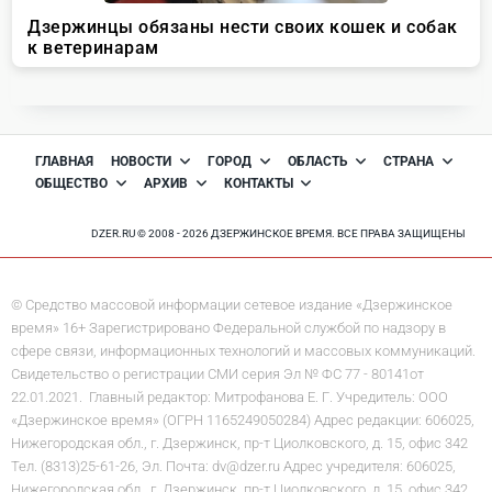
ГЛАВНАЯ
НОВОСТИ
ГОРОД
ОБЛАСТЬ
СТРАНА
ОБЩЕСТВО
АРХИВ
КОНТАКТЫ
DZER.RU © 2008 - 2026 ДЗЕРЖИНСКОЕ ВРЕМЯ. ВСЕ ПРАВА ЗАЩИЩЕНЫ
© Средство массовой информации сетевое издание «Дзержинское
время» 16+ Зарегистрировано Федеральной службой по надзору в
сфере связи, информационных технологий и массовых коммуникаций.
Свидетельство о регистрации СМИ серия Эл № ФС 77 - 80141от
22.01.2021. Главный редактор: Митрофанова Е. Г. Учредитель: ООО
«Дзержинское время» (ОГРН 1165249050284) Адрес редакции: 606025,
Нижегородская обл., г. Дзержинск, пр-т Циолковского, д. 15, офис 342
Тел. (8313)25-61-26, Эл. Почта: dv@dzer.ru Адрес учредителя: 606025,
Нижегородская обл., г. Дзержинск, пр-т Циолковского, д. 15, офис 342.