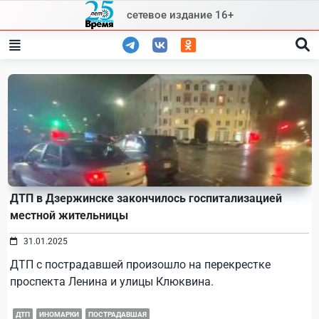
Skip
сетевое издание 16+
to
content
ДТП в Дзержинске закончилось госпитализацией
местной жительницы
31.01.2025
ДТП с пострадавшей произошло на перекрестке
проспекта Ленина и улицы Клюквина.
ДТП
ИНОМАРКИ
ПОСТРАДАВШАЯ