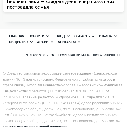
ГЛАВНАЯ
НОВОСТИ
ГОРОД
ОБЛАСТЬ
СТРАНА
ОБЩЕСТВО
АРХИВ
КОНТАКТЫ
DZER.RU © 2008 - 2026 ДЗЕРЖИНСКОЕ ВРЕМЯ. ВСЕ ПРАВА ЗАЩИЩЕНЫ
© Средство массовой информации сетевое издание «Дзержинское
время» 16+ Зарегистрировано Федеральной службой по надзору в
сфере связи, информационных технологий и массовых коммуникаций.
Свидетельство о регистрации СМИ серия Эл № ФС 77 - 80141от
22.01.2021. Главный редактор: Митрофанова Е. Г. Учредитель: ООО
«Дзержинское время» (ОГРН 1165249050284) Адрес редакции: 606025,
Нижегородская обл., г. Дзержинск, пр-т Циолковского, д. 15, офис 342
Тел. (8313)25-61-26, Эл. Почта: dv@dzer.ru Адрес учредителя: 606025,
Нижегородская обл., г. Дзержинск, пр-т Циолковского, д. 15, офис 342.
Ознакомиться с политикой оператора