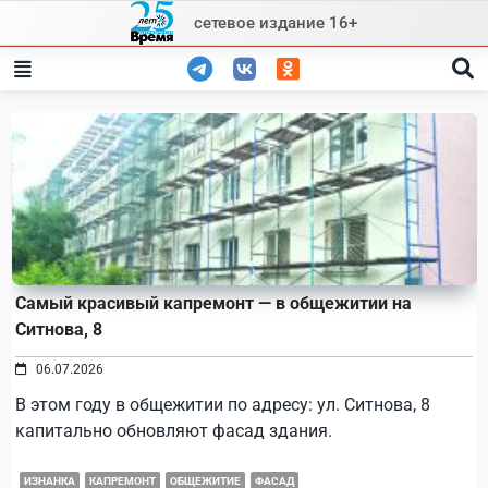
Skip
сетевое издание 16+
to
content
Самый красивый капремонт — в общежитии на
Ситнова, 8
06.07.2026
В этом году в общежитии по адресу: ул. Ситнова, 8
капитально обновляют фасад здания.
ИЗНАНКА
КАПРЕМОНТ
ОБЩЕЖИТИЕ
ФАСАД