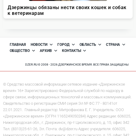
ГЛАВНАЯ
НОВОСТИ
ГОРОД
ОБЛАСТЬ
СТРАНА
ОБЩЕСТВО
АРХИВ
КОНТАКТЫ
DZER.RU © 2008 - 2026 ДЗЕРЖИНСКОЕ ВРЕМЯ. ВСЕ ПРАВА ЗАЩИЩЕНЫ
© Средство массовой информации сетевое издание «Дзержинское
время» 16+ Зарегистрировано Федеральной службой по надзору в
сфере связи, информационных технологий и массовых коммуникаций.
Свидетельство о регистрации СМИ серия Эл № ФС 77 - 80141от
22.01.2021. Главный редактор: Митрофанова Е. Г. Учредитель: ООО
«Дзержинское время» (ОГРН 1165249050284) Адрес редакции: 606025,
Нижегородская обл., г. Дзержинск, пр-т Циолковского, д. 15, офис 342
Тел. (8313)25-61-26, Эл. Почта: dv@dzer.ru Адрес учредителя: 606025,
Нижегородская обл., г. Дзержинск, пр-т Циолковского, д. 15, офис 342.