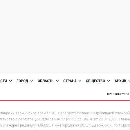
ОСТИ
ГОРОД
ОБЛАСТЬ
СТРАНА
ОБЩЕСТВО
АРХИВ
DZER.RU © 200
дание «Дзержинское время» 16+ Зарегистрировано Федеральной службой 
льство о регистрации СМИ серия Эл № ФС 77 - 80141от 22.01.2021. Главны
 Адрес редакции: 606025, Нижегородская обл., г. Дзержинск, пр-т Циолков