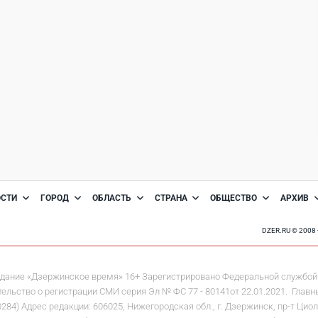
ОСТИ
ГОРОД
ОБЛАСТЬ
СТРАНА
ОБЩЕСТВО
АРХИВ
DZER.RU © 200
дание «Дзержинское время» 16+ Зарегистрировано Федеральной службой 
льство о регистрации СМИ серия Эл № ФС 77 - 80141от 22.01.2021. Главны
 Адрес редакции: 606025, Нижегородская обл., г. Дзержинск, пр-т Циолков