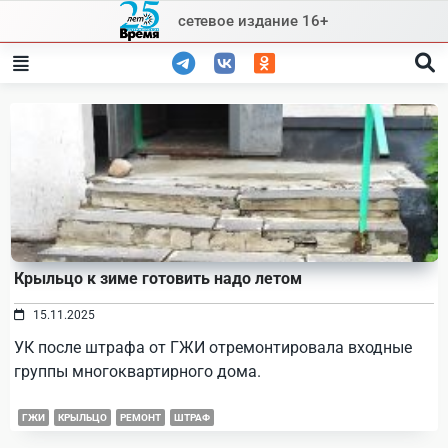
Skip
сетевое издание 16+
to
content
Крыльцо к зиме готовить надо летом
15.11.2025
УК после штрафа от ГЖИ отремонтировала входные
группы многоквартирного дома.
ГЖИ
КРЫЛЬЦО
РЕМОНТ
ШТРАФ