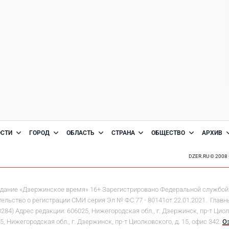
ОСТИ
ГОРОД
ОБЛАСТЬ
СТРАНА
ОБЩЕСТВО
АРХИВ
DZER.RU © 200
дание «Дзержинское время» 16+ Зарегистрировано Федеральной службой 
льство о регистрации СМИ серия Эл № ФС 77 - 80141от 22.01.2021. Главны
 Адрес редакции: 606025, Нижегородская обл., г. Дзержинск, пр-т Циолков
5, Нижегородская обл., г. Дзержинск, пр-т Циолковского, д. 15, офис 342.
О