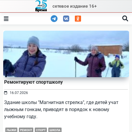
Skip
сетевое издание 16+
to
content
Ремонтируют спортшколу
16.07.2026
Здание школы "Магнитная стрелка", где детей учат
лыжным гонкам, приводят в порядок к новому
учебному году.
ЛЫЖИ
РЕМОНТ
СПОРТ
ШКОЛА