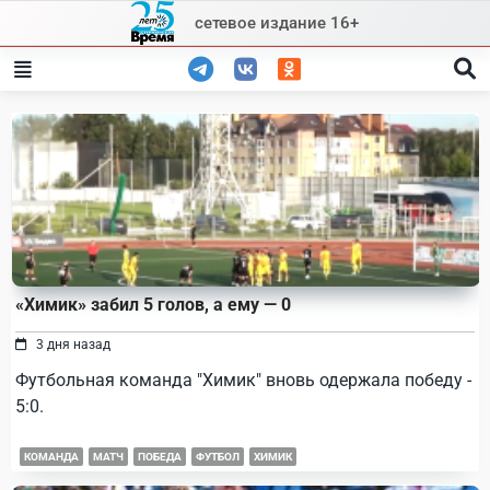
Skip
сетевое издание 16+
to
content
«Химик» забил 5 голов, а ему — 0
3 дня назад
Футбольная команда "Химик" вновь одержала победу -
5:0.
КОМАНДА
МАТЧ
ПОБЕДА
ФУТБОЛ
ХИМИК