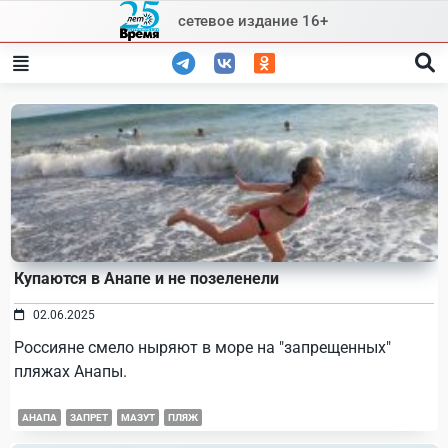
Skip
сетевое издание 16+
to
content
Купаются в Анапе и не позеленели
02.06.2025
Россияне смело ныряют в море на "запрещенных"
пляжах Анапы.
АНАПА
ЗАПРЕТ
МАЗУТ
ПЛЯЖ