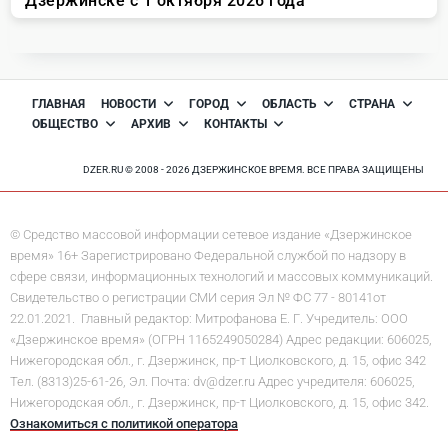
ГЛАВНАЯ
НОВОСТИ
ГОРОД
ОБЛАСТЬ
СТРАНА
ОБЩЕСТВО
АРХИВ
КОНТАКТЫ
DZER.RU © 2008 - 2026 ДЗЕРЖИНСКОЕ ВРЕМЯ. ВСЕ ПРАВА ЗАЩИЩЕНЫ
© Средство массовой информации сетевое издание «Дзержинское
время» 16+ Зарегистрировано Федеральной службой по надзору в
сфере связи, информационных технологий и массовых коммуникаций.
Свидетельство о регистрации СМИ серия Эл № ФС 77 - 80141от
22.01.2021. Главный редактор: Митрофанова Е. Г. Учредитель: ООО
«Дзержинское время» (ОГРН 1165249050284) Адрес редакции: 606025,
Нижегородская обл., г. Дзержинск, пр-т Циолковского, д. 15, офис 342
Тел. (8313)25-61-26, Эл. Почта: dv@dzer.ru Адрес учредителя: 606025,
Нижегородская обл., г. Дзержинск, пр-т Циолковского, д. 15, офис 342.
Ознакомиться с политикой оператора