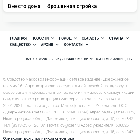
ГЛАВНАЯ
НОВОСТИ
ГОРОД
ОБЛАСТЬ
СТРАНА
ОБЩЕСТВО
АРХИВ
КОНТАКТЫ
DZER.RU © 2008 - 2026 ДЗЕРЖИНСКОЕ ВРЕМЯ. ВСЕ ПРАВА ЗАЩИЩЕНЫ
© Средство массовой информации сетевое издание «Дзержинское
время» 16+ Зарегистрировано Федеральной службой по надзору в
сфере связи, информационных технологий и массовых коммуникаций.
Свидетельство о регистрации СМИ серия Эл № ФС 77 - 80141от
22.01.2021. Главный редактор: Митрофанова Е. Г. Учредитель: ООО
«Дзержинское время» (ОГРН 1165249050284) Адрес редакции: 606025,
Нижегородская обл., г. Дзержинск, пр-т Циолковского, д. 15, офис 342
Тел. (8313)25-61-26, Эл. Почта: dv@dzer.ru Адрес учредителя: 606025,
Нижегородская обл., г. Дзержинск, пр-т Циолковского, д. 15, офис 342.
Ознакомиться с политикой оператора