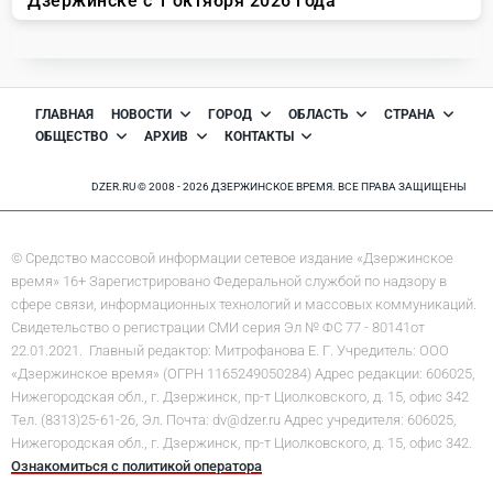
ГЛАВНАЯ
НОВОСТИ
ГОРОД
ОБЛАСТЬ
СТРАНА
ОБЩЕСТВО
АРХИВ
КОНТАКТЫ
DZER.RU © 2008 - 2026 ДЗЕРЖИНСКОЕ ВРЕМЯ. ВСЕ ПРАВА ЗАЩИЩЕНЫ
© Средство массовой информации сетевое издание «Дзержинское
время» 16+ Зарегистрировано Федеральной службой по надзору в
сфере связи, информационных технологий и массовых коммуникаций.
Свидетельство о регистрации СМИ серия Эл № ФС 77 - 80141от
22.01.2021. Главный редактор: Митрофанова Е. Г. Учредитель: ООО
«Дзержинское время» (ОГРН 1165249050284) Адрес редакции: 606025,
Нижегородская обл., г. Дзержинск, пр-т Циолковского, д. 15, офис 342
Тел. (8313)25-61-26, Эл. Почта: dv@dzer.ru Адрес учредителя: 606025,
Нижегородская обл., г. Дзержинск, пр-т Циолковского, д. 15, офис 342.
Ознакомиться с политикой оператора