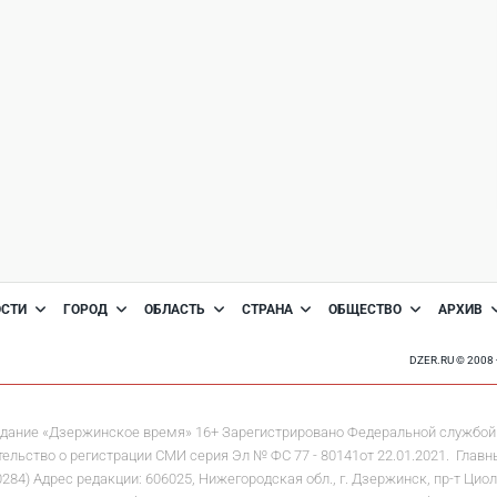
ОСТИ
ГОРОД
ОБЛАСТЬ
СТРАНА
ОБЩЕСТВО
АРХИВ
DZER.RU © 200
дание «Дзержинское время» 16+ Зарегистрировано Федеральной службой 
льство о регистрации СМИ серия Эл № ФС 77 - 80141от 22.01.2021. Главны
 Адрес редакции: 606025, Нижегородская обл., г. Дзержинск, пр-т Циолков