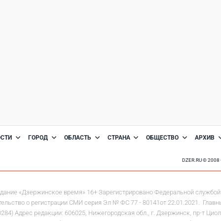
ОСТИ
ГОРОД
ОБЛАСТЬ
СТРАНА
ОБЩЕСТВО
АРХИВ
DZER.RU © 200
дание «Дзержинское время» 16+ Зарегистрировано Федеральной службой 
льство о регистрации СМИ серия Эл № ФС 77 - 80141от 22.01.2021. Главны
 Адрес редакции: 606025, Нижегородская обл., г. Дзержинск, пр-т Циолков