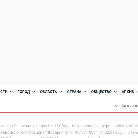
ОСТИ
ГОРОД
ОБЛАСТЬ
СТРАНА
ОБЩЕСТВО
АРХИВ
DZER.RU © 200
дание «Дзержинское время» 16+ Зарегистрировано Федеральной службой 
льство о регистрации СМИ серия Эл № ФС 77 - 80141от 22.01.2021. Главны