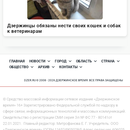
ГЛАВНАЯ
НОВОСТИ
ГОРОД
ОБЛАСТЬ
СТРАНА
ОБЩЕСТВО
АРХИВ
КОНТАКТЫ
DZER.RU © 2008 - 2026 ДЗЕРЖИНСКОЕ ВРЕМЯ. ВСЕ ПРАВА ЗАЩИЩЕНЫ
© Средство массовой информации сетевое издание «Дзержинское
время» 16+ Зарегистрировано Федеральной службой по надзору в
сфере связи, информационных технологий и массовых коммуникаций.
Свидетельство о регистрации СМИ серия Эл № ФС 77 - 80141от
22.01.2021. Главный редактор: Митрофанова Е. Г. Учредитель: ООО
«Дзержинское время» (ОГРН 1165249050284) Адрес редакции: 606025,