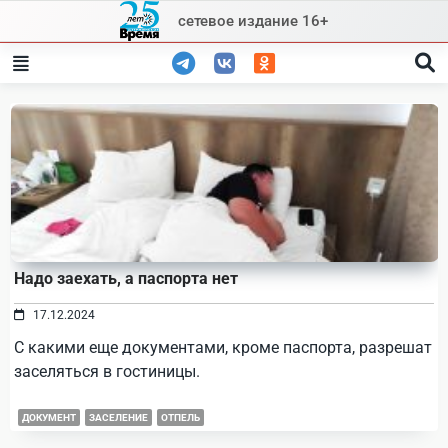
Skip
сетевое издание 16+
to
content
Надо заехать, а паспорта нет
17.12.2024
С какими еще документами, кроме паспорта, разрешат
заселяться в гостиницы.
ДОКУМЕНТ
ЗАСЕЛЕНИЕ
ОТПЕЛЬ