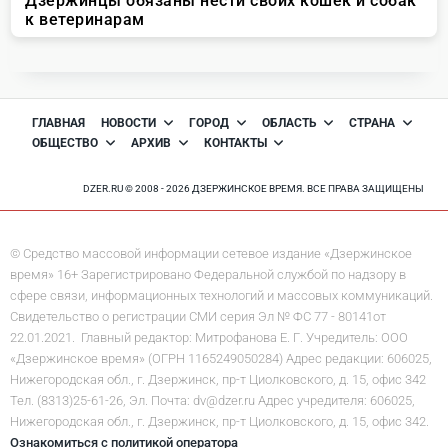
ГЛАВНАЯ
НОВОСТИ
ГОРОД
ОБЛАСТЬ
СТРАНА
ОБЩЕСТВО
АРХИВ
КОНТАКТЫ
DZER.RU © 2008 - 2026 ДЗЕРЖИНСКОЕ ВРЕМЯ. ВСЕ ПРАВА ЗАЩИЩЕНЫ
© Средство массовой информации сетевое издание «Дзержинское
время» 16+ Зарегистрировано Федеральной службой по надзору в
сфере связи, информационных технологий и массовых коммуникаций.
Свидетельство о регистрации СМИ серия Эл № ФС 77 - 80141от
22.01.2021. Главный редактор: Митрофанова Е. Г. Учредитель: ООО
«Дзержинское время» (ОГРН 1165249050284) Адрес редакции: 606025,
Нижегородская обл., г. Дзержинск, пр-т Циолковского, д. 15, офис 342
Тел. (8313)25-61-26, Эл. Почта: dv@dzer.ru Адрес учредителя: 606025,
Нижегородская обл., г. Дзержинск, пр-т Циолковского, д. 15, офис 342.
Ознакомиться с политикой оператора