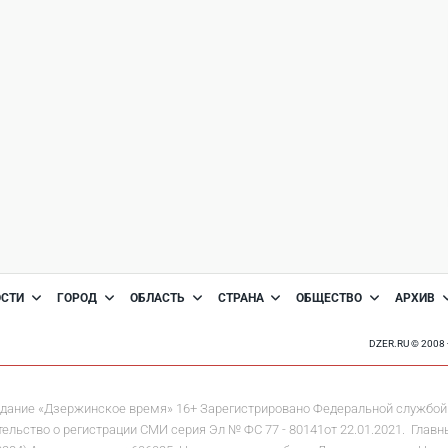
ОСТИ
ГОРОД
ОБЛАСТЬ
СТРАНА
ОБЩЕСТВО
АРХИВ
DZER.RU © 200
дание «Дзержинское время» 16+ Зарегистрировано Федеральной службой 
льство о регистрации СМИ серия Эл № ФС 77 - 80141от 22.01.2021. Главны