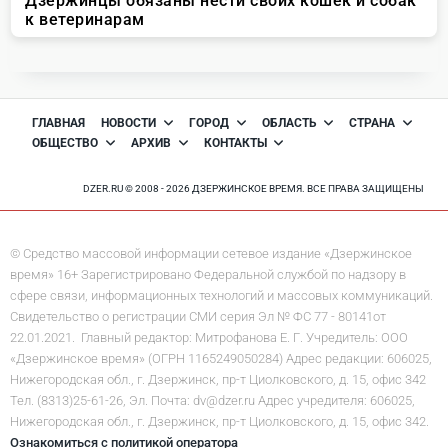
ГЛАВНАЯ
НОВОСТИ
ГОРОД
ОБЛАСТЬ
СТРАНА
ОБЩЕСТВО
АРХИВ
КОНТАКТЫ
DZER.RU © 2008 - 2026 ДЗЕРЖИНСКОЕ ВРЕМЯ. ВСЕ ПРАВА ЗАЩИЩЕНЫ
© Средство массовой информации сетевое издание «Дзержинское
время» 16+ Зарегистрировано Федеральной службой по надзору в
сфере связи, информационных технологий и массовых коммуникаций.
Свидетельство о регистрации СМИ серия Эл № ФС 77 - 80141от
22.01.2021. Главный редактор: Митрофанова Е. Г. Учредитель: ООО
«Дзержинское время» (ОГРН 1165249050284) Адрес редакции: 606025,
Нижегородская обл., г. Дзержинск, пр-т Циолковского, д. 15, офис 342
Тел. (8313)25-61-26, Эл. Почта: dv@dzer.ru Адрес учредителя: 606025,
Нижегородская обл., г. Дзержинск, пр-т Циолковского, д. 15, офис 342.
Ознакомиться с политикой оператора