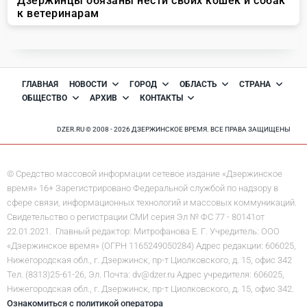
ГЛАВНАЯ
НОВОСТИ
ГОРОД
ОБЛАСТЬ
СТРАНА
ОБЩЕСТВО
АРХИВ
КОНТАКТЫ
DZER.RU © 2008 - 2026 ДЗЕРЖИНСКОЕ ВРЕМЯ. ВСЕ ПРАВА ЗАЩИЩЕНЫ
© Средство массовой информации сетевое издание «Дзержинское
время» 16+ Зарегистрировано Федеральной службой по надзору в
сфере связи, информационных технологий и массовых коммуникаций.
Свидетельство о регистрации СМИ серия Эл № ФС 77 - 80141от
22.01.2021. Главный редактор: Митрофанова Е. Г. Учредитель: ООО
«Дзержинское время» (ОГРН 1165249050284) Адрес редакции: 606025,
Нижегородская обл., г. Дзержинск, пр-т Циолковского, д. 15, офис 342
Тел. (8313)25-61-26, Эл. Почта: dv@dzer.ru Адрес учредителя: 606025,
Нижегородская обл., г. Дзержинск, пр-т Циолковского, д. 15, офис 342.
Ознакомиться с политикой оператора