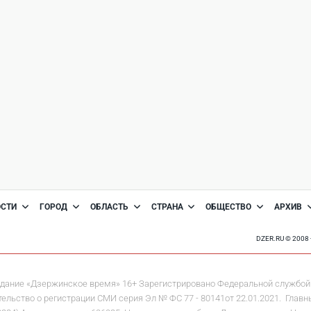
ОСТИ
ГОРОД
ОБЛАСТЬ
СТРАНА
ОБЩЕСТВО
АРХИВ
DZER.RU © 200
дание «Дзержинское время» 16+ Зарегистрировано Федеральной службой 
льство о регистрации СМИ серия Эл № ФС 77 - 80141от 22.01.2021. Главны