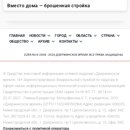
ГЛАВНАЯ
НОВОСТИ
ГОРОД
ОБЛАСТЬ
СТРАНА
ОБЩЕСТВО
АРХИВ
КОНТАКТЫ
DZER.RU © 2008 - 2026 ДЗЕРЖИНСКОЕ ВРЕМЯ. ВСЕ ПРАВА ЗАЩИЩЕНЫ
© Средство массовой информации сетевое издание «Дзержинское
время» 16+ Зарегистрировано Федеральной службой по надзору в
сфере связи, информационных технологий и массовых коммуникаций.
Свидетельство о регистрации СМИ серия Эл № ФС 77 - 80141от
22.01.2021. Главный редактор: Митрофанова Е. Г. Учредитель: ООО
«Дзержинское время» (ОГРН 1165249050284) Адрес редакции: 606025,
Нижегородская обл., г. Дзержинск, пр-т Циолковского, д. 15, офис 342
Тел. (8313)25-61-26, Эл. Почта: dv@dzer.ru Адрес учредителя: 606025,
Нижегородская обл., г. Дзержинск, пр-т Циолковского, д. 15, офис 342.
Ознакомиться с политикой оператора