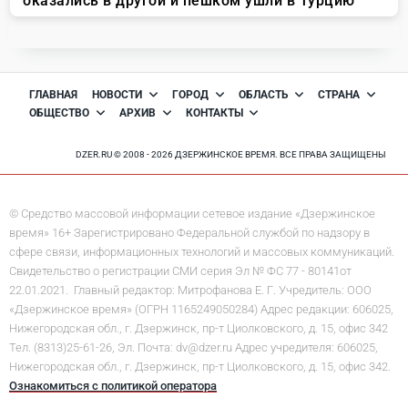
ГЛАВНАЯ
НОВОСТИ
ГОРОД
ОБЛАСТЬ
СТРАНА
ОБЩЕСТВО
АРХИВ
КОНТАКТЫ
DZER.RU © 2008 - 2026 ДЗЕРЖИНСКОЕ ВРЕМЯ. ВСЕ ПРАВА ЗАЩИЩЕНЫ
© Средство массовой информации сетевое издание «Дзержинское
время» 16+ Зарегистрировано Федеральной службой по надзору в
сфере связи, информационных технологий и массовых коммуникаций.
Свидетельство о регистрации СМИ серия Эл № ФС 77 - 80141от
22.01.2021. Главный редактор: Митрофанова Е. Г. Учредитель: ООО
«Дзержинское время» (ОГРН 1165249050284) Адрес редакции: 606025,
Нижегородская обл., г. Дзержинск, пр-т Циолковского, д. 15, офис 342
Тел. (8313)25-61-26, Эл. Почта: dv@dzer.ru Адрес учредителя: 606025,
Нижегородская обл., г. Дзержинск, пр-т Циолковского, д. 15, офис 342.
Ознакомиться с политикой оператора