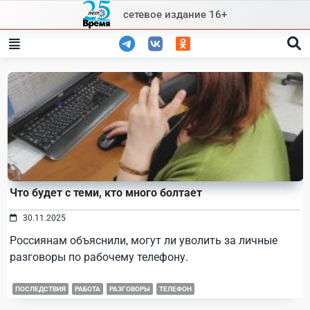
Skip
сетевое издание 16+
to
content
Что будет с теми, кто много болтает
30.11.2025
Россиянам объяснили, могут ли уволить за личные
разговоры по рабочему телефону.
ПОСЛЕДСТВИЯ
РАБОТА
РАЗГОВОРЫ
ТЕЛЕФОН