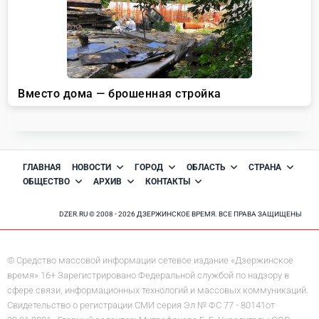
ГЛАВНАЯ
НОВОСТИ
ГОРОД
ОБЛАСТЬ
СТРАНА
ОБЩЕСТВО
АРХИВ
КОНТАКТЫ
DZER.RU © 2008 - 2026 ДЗЕРЖИНСКОЕ ВРЕМЯ. ВСЕ ПРАВА ЗАЩИЩЕНЫ
© Средство массовой информации сетевое издание «Дзержинское
время» 16+ Зарегистрировано Федеральной службой по надзору в
сфере связи, информационных технологий и массовых коммуникаций.
Свидетельство о регистрации СМИ серия Эл № ФС 77 - 80141от