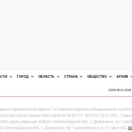
ОСТИ
ГОРОД
ОБЛАСТЬ
СТРАНА
ОБЩЕСТВО
АРХИВ
DZER.RU © 200
дание «Дзержинское время» 16+ Зарегистрировано Федеральной службой 
льство о регистрации СМИ серия Эл № ФС 77 - 80141от 22.01.2021. Главны
 Адрес редакции: 606025, Нижегородская обл., г. Дзержинск, пр-т Циолков
5, Нижегородская обл., г. Дзержинск, пр-т Циолковского, д. 15, офис 342.
О