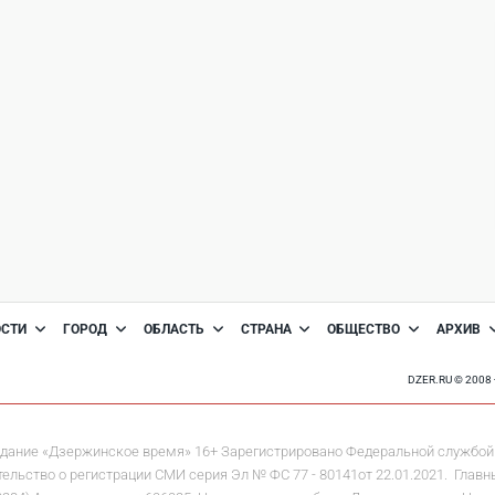
ОСТИ
ГОРОД
ОБЛАСТЬ
СТРАНА
ОБЩЕСТВО
АРХИВ
DZER.RU © 200
дание «Дзержинское время» 16+ Зарегистрировано Федеральной службой 
льство о регистрации СМИ серия Эл № ФС 77 - 80141от 22.01.2021. Главны