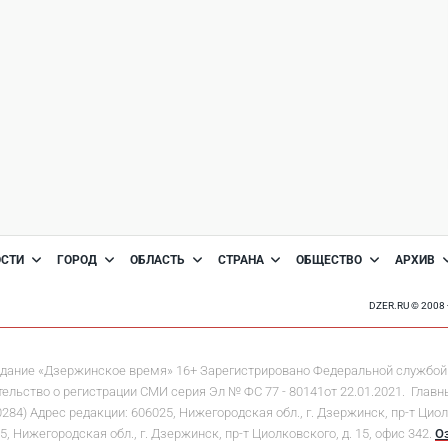
ОСТИ
ГОРОД
ОБЛАСТЬ
СТРАНА
ОБЩЕСТВО
АРХИВ
DZER.RU © 200
дание «Дзержинское время» 16+ Зарегистрировано Федеральной службой 
льство о регистрации СМИ серия Эл № ФС 77 - 80141от 22.01.2021. Главны
 Адрес редакции: 606025, Нижегородская обл., г. Дзержинск, пр-т Циолков
5, Нижегородская обл., г. Дзержинск, пр-т Циолковского, д. 15, офис 342.
О