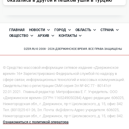
ГЛАВНАЯ
НОВОСТИ
ГОРОД
ОБЛАСТЬ
СТРАНА
ОБЩЕСТВО
АРХИВ
КОНТАКТЫ
DZER.RU © 2008 - 2026 ДЗЕРЖИНСКОЕ ВРЕМЯ. ВСЕ ПРАВА ЗАЩИЩЕНЫ
© Средство массовой информации сетевое издание «Дзержинское
время» 16+ Зарегистрировано Федеральной службой по надзору в
сфере связи, информационных технологий и массовых коммуникаций.
Свидетельство о регистрации СМИ серия Эл № ФС 77 - 80141от
22.01.2021. Главный редактор: Митрофанова Е. Г. Учредитель: ООО
«Дзержинское время» (ОГРН 1165249050284) Адрес редакции: 606025,
Нижегородская обл., г. Дзержинск, пр-т Циолковского, д. 15, офис 342
Тел. (8313)25-61-26, Эл. Почта: dv@dzer.ru Адрес учредителя: 606025,
Нижегородская обл., г. Дзержинск, пр-т Циолковского, д. 15, офис 342.
Ознакомиться с политикой оператора