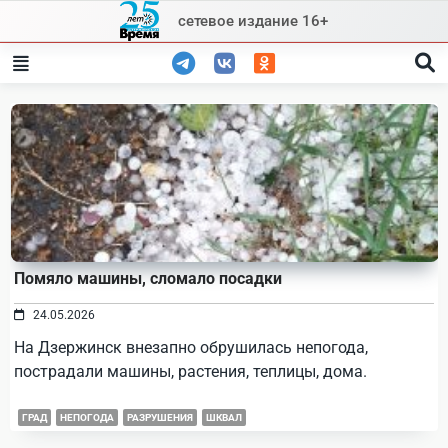
Skip
сетевое издание 16+
to
content
Помяло машины, сломало посадки
24.05.2026
На Дзержинск внезапно обрушилась непогода,
пострадали машины, растения, теплицы, дома.
ГРАД
НЕПОГОДА
РАЗРУШЕНИЯ
ШКВАЛ