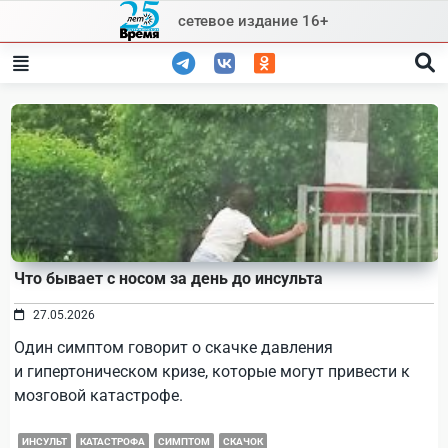
Skip
сетевое издание 16+
to
content
Что бывает с носом за день до инсульта
27.05.2026
Один симптом говорит о скачке давления
и гипертоническом кризе, которые могут привести к
мозговой катастрофе.
ИНСУЛЬТ
КАТАСТРОФА
СИМПТОМ
СКАЧОК