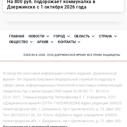
ГЛАВНАЯ
НОВОСТИ
ГОРОД
ОБЛАСТЬ
СТРАНА
ОБЩЕСТВО
АРХИВ
КОНТАКТЫ
DZER.RU © 2008 - 2026 ДЗЕРЖИНСКОЕ ВРЕМЯ. ВСЕ ПРАВА ЗАЩИЩЕНЫ
© Средство массовой информации сетевое издание «Дзержинское
время» 16+ Зарегистрировано Федеральной службой по надзору в
сфере связи, информационных технологий и массовых коммуникаций.
Свидетельство о регистрации СМИ серия Эл № ФС 77 - 80141от
22.01.2021. Главный редактор: Митрофанова Е. Г. Учредитель: ООО
«Дзержинское время» (ОГРН 1165249050284) Адрес редакции: 606025,
Нижегородская обл., г. Дзержинск, пр-т Циолковского, д. 15, офис 342
Тел. (8313)25-61-26, Эл. Почта: dv@dzer.ru Адрес учредителя: 606025,
Нижегородская обл., г. Дзержинск, пр-т Циолковского, д. 15, офис 342.
Ознакомиться с политикой оператора