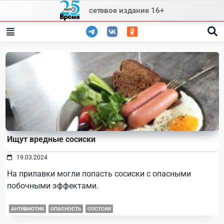
Skip
сетевое издание 16+
to
content
Ищут вредные сосиски
19.03.2024
На прилавки могли попасть сосиски с опасными
побочными эффектами.
АНТИБИОТИК
ОПАСНОСТЬ
СОСТСКИ