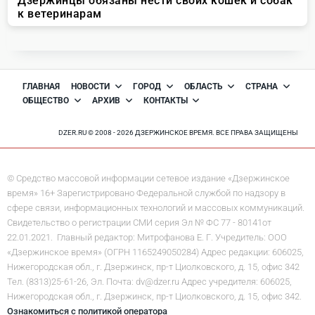
ГЛАВНАЯ
НОВОСТИ
ГОРОД
ОБЛАСТЬ
СТРАНА
ОБЩЕСТВО
АРХИВ
КОНТАКТЫ
DZER.RU © 2008 - 2026 ДЗЕРЖИНСКОЕ ВРЕМЯ. ВСЕ ПРАВА ЗАЩИЩЕНЫ
© Средство массовой информации сетевое издание «Дзержинское
время» 16+ Зарегистрировано Федеральной службой по надзору в
сфере связи, информационных технологий и массовых коммуникаций.
Свидетельство о регистрации СМИ серия Эл № ФС 77 - 80141от
22.01.2021. Главный редактор: Митрофанова Е. Г. Учредитель: ООО
«Дзержинское время» (ОГРН 1165249050284) Адрес редакции: 606025,
Нижегородская обл., г. Дзержинск, пр-т Циолковского, д. 15, офис 342
Тел. (8313)25-61-26, Эл. Почта: dv@dzer.ru Адрес учредителя: 606025,
Нижегородская обл., г. Дзержинск, пр-т Циолковского, д. 15, офис 342.
Ознакомиться с политикой оператора