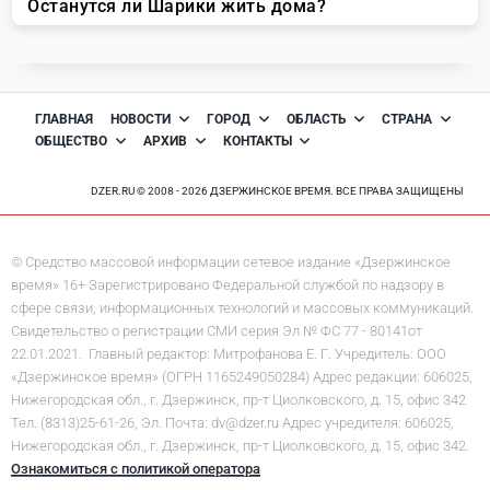
ГЛАВНАЯ
НОВОСТИ
ГОРОД
ОБЛАСТЬ
СТРАНА
ОБЩЕСТВО
АРХИВ
КОНТАКТЫ
DZER.RU © 2008 - 2026 ДЗЕРЖИНСКОЕ ВРЕМЯ. ВСЕ ПРАВА ЗАЩИЩЕНЫ
© Средство массовой информации сетевое издание «Дзержинское
время» 16+ Зарегистрировано Федеральной службой по надзору в
сфере связи, информационных технологий и массовых коммуникаций.
Свидетельство о регистрации СМИ серия Эл № ФС 77 - 80141от
22.01.2021. Главный редактор: Митрофанова Е. Г. Учредитель: ООО
«Дзержинское время» (ОГРН 1165249050284) Адрес редакции: 606025,
Нижегородская обл., г. Дзержинск, пр-т Циолковского, д. 15, офис 342
Тел. (8313)25-61-26, Эл. Почта: dv@dzer.ru Адрес учредителя: 606025,
Нижегородская обл., г. Дзержинск, пр-т Циолковского, д. 15, офис 342.
Ознакомиться с политикой оператора