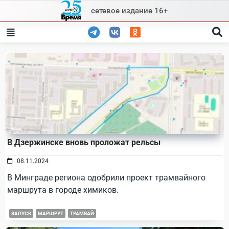
Skip
сетевое издание 16+
to
content
В Дзержинске вновь проложат рельсы
08.11.2024
В Минграде региона одобрили проект трамвайного
маршрута в городе химиков.
ЗАПУСК
МАРШРУТ
ТРАМВАЙ