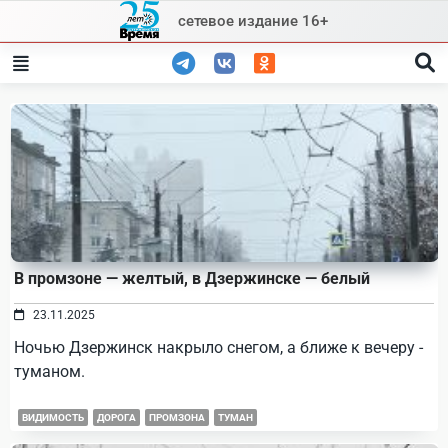
Skip
сетевое издание 16+
to
content
В промзоне — желтый, в Дзержинске — белый
23.11.2025
Ночью Дзержинск накрыло снегом, а ближе к вечеру -
туманом.
ВИДИМОСТЬ
ДОРОГА
ПРОМЗОНА
ТУМАН