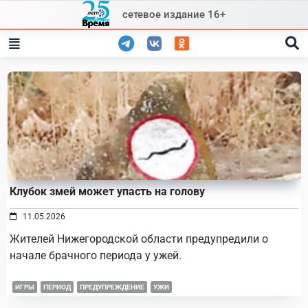
Skip
сетевое издание 16+
to
content
Клубок змей может упасть на голову
11.05.2026
Жителей Нижегородской области предупредили о
начале брачного периода у ужей.
ИГРЫ
ПЕРИОД
ПРЕДУПРЕЖДЕНИЕ
УЖИ