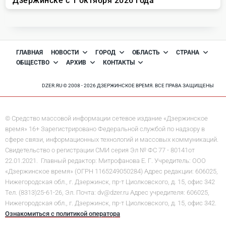
ГЛАВНАЯ
НОВОСТИ
ГОРОД
ОБЛАСТЬ
СТРАНА
ОБЩЕСТВО
АРХИВ
КОНТАКТЫ
DZER.RU © 2008 - 2026 ДЗЕРЖИНСКОЕ ВРЕМЯ. ВСЕ ПРАВА ЗАЩИЩЕНЫ
© Средство массовой информации сетевое издание «Дзержинское
время» 16+ Зарегистрировано Федеральной службой по надзору в
сфере связи, информационных технологий и массовых коммуникаций.
Свидетельство о регистрации СМИ серия Эл № ФС 77 - 80141от
22.01.2021. Главный редактор: Митрофанова Е. Г. Учредитель: ООО
«Дзержинское время» (ОГРН 1165249050284) Адрес редакции: 606025,
Нижегородская обл., г. Дзержинск, пр-т Циолковского, д. 15, офис 342
Тел. (8313)25-61-26, Эл. Почта: dv@dzer.ru Адрес учредителя: 606025,
Нижегородская обл., г. Дзержинск, пр-т Циолковского, д. 15, офис 342.
Ознакомиться с политикой оператора